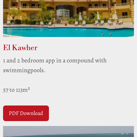
El Kawher
1 and 2 bedroom app in a compound with
swimmingpools.
57 to 113m²
PDF Download